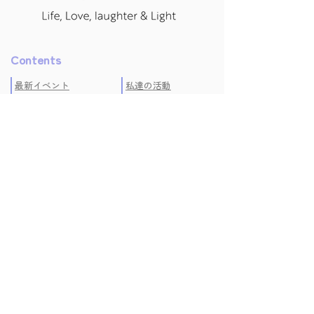
Contents
最新イベント
私達の活動
初めての方へ
コラム
絵本紹介
学びの声
よくある質問
運営会社
プライバシーポリシー
お問い合わせ
キャンセルポリシー
特定商取引法に基づく
表記
Seminar/Event