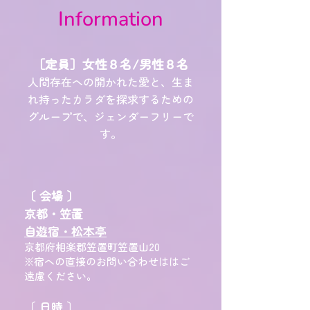
Information
［定員］女性８名/男性８名
人間存在への開かれた愛と、生ま
れ持ったカラダを
探求するための
グループで、
ジェンダーフリーで
す。
〔 会場 〕
京都・笠置
自遊宿・松本亭
京都府相楽郡笠置町笠置山20
※宿への直接のお問い合わせははご
遠慮ください。
〔 日時 〕