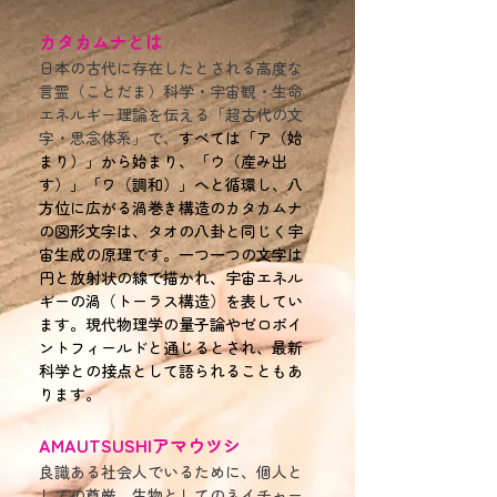
カタカムナとは
日本の古代に存在したとされる高度な
言霊（ことだま）科学・宇宙観・生命
エネルギー理論を伝える「超古代の文
字・思念体系」で、
すべては「ア（始
まり）」から始まり、「ウ（産み出
す）」「ワ（調和）」へと循環し、八
方位に広がる渦巻き構造のカタカムナ
の図形文字は、タオの八卦と同じく
宇
宙生成の原理です。
一つ一つの文字は
円と放射状の線で描かれ、宇宙エネル
ギーの渦（トーラス構造）を表してい
ます。
現代物理学の量子論やゼロポイ
ントフィールドと通じるとされ、最新
科学との接点として語られることもあ
ります。
AMAUTSUSHI​アマウツシ
良識ある社会人でいるために、個人と
しての尊厳、生物としてのネイチャー