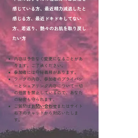
感じている方、最近精力減退したと
感じる方、最近ドキドキしてない
方、若返り、艶々のお肌を取り戻し
たい方
内容は予告なく変更になることがあ
ります。​ご了承ください。
参加者には守秘義務があります。
ワークの内容、参加者のプライバシ
ーとシェアリング内容について一切
の他言を禁止しているので、あなた
の秘密も守られます。
ご質問は
お問い合わせ
またはサイト
右下のチャットから対応いたしま
す。