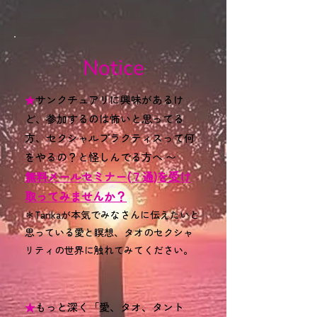
Notice
★
サンクチュアリに興味があるけ
ど、参加するのは怖いと思ってる
方、セクシャルプラクティスって何
をやるの？と怪しんでる方へ 〜
無料メールセミナー(７通)を受け
取ってみませんか？
＊Tarikaが本気でみなさんに伝えたいと
思っている愛と瞑想、タオのセクシャ
リティの世界に触れてみてください。
★
もっと深く「愛、タオ、タント