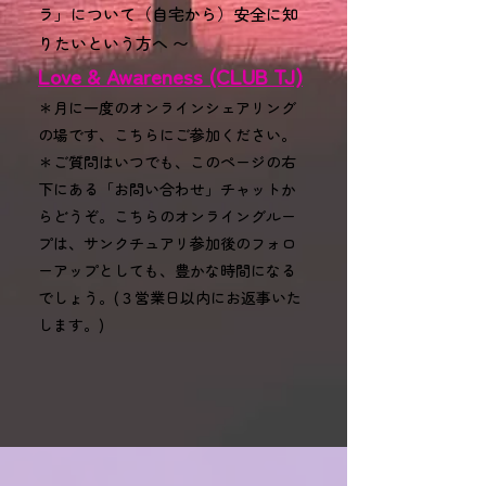
ラ」について（
自宅から）安全に知
りたいという方へ 〜
Love & Awareness (CLUB TJ)
​​​＊月に一度のオンラインシェアリング
の場です、こちらにご参加ください。
＊ご質問はいつでも、このページの右
下にある「お問い合わせ」チャットか
らどうぞ。こちらのオンライングルー
プは、サンクチュアリ参加後のフォロ
ーアップとしても、豊かな時間になる
でしょう。(３営業日以内にお返事いた
します。)