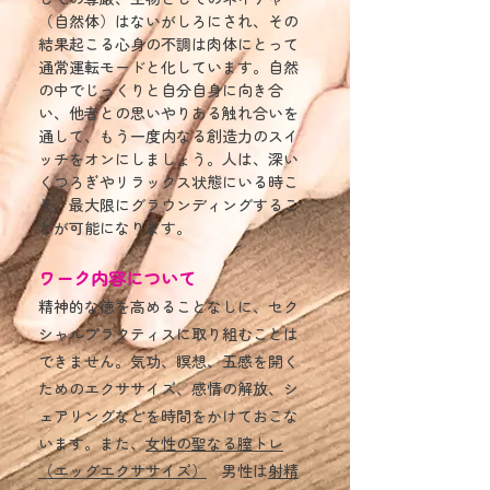
（自然体）はないがしろにされ、その
結果起こる心身の不調は肉体にとって
通常運転モードと化しています。​自然
の中でじっくりと自分自身に向き合
い、他者との思いやりある触れ合いを
通して、もう一度内なる創造力のスイ
ッチをオンにしましょう。人は、深い
くつろぎやリラックス状態にいる時こ
そ、最大限にグラウンディングするこ
とが可能になります。
ワーク内容について​
精神的な徳を高めることなしに、セク
シャルプラクティスに取り組むことは
できません。気功、瞑想、五感を開く
ためのエクササイズ、感情の解放、シ
ェアリングなどを時間をかけておこな
います。また、
​女性の聖なる膣トレ
（エッグエクササイズ）
男性は
射精