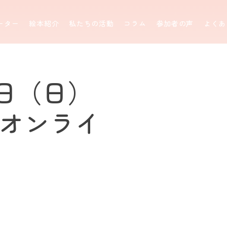
ーター
絵本紹介
私たちの活動
コラム
参加者の声
よくあ
7日（日）
料オンライ