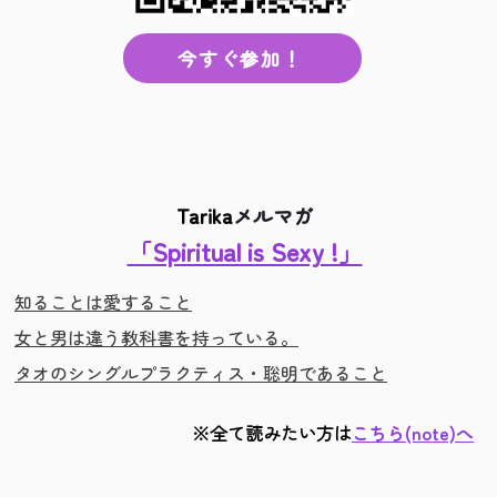
今すぐ参加！
Tarika
メルマガ
「Spiritual is Sexy !」
知ることは愛すること
女と男は違う教科書を持っている。
タオのシングルプラクティス・聡明であること
※全て読みたい方は
こちら(note)へ