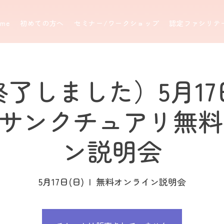
ome
初めての方へ
セミナー/ワークショップ
認定ファシリテ
了しました）5月1
 サンクチュアリ無
ン説明会
5月17日(日)
  |  
無料オンライン説明会