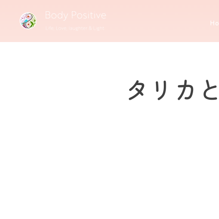
H
タリカと