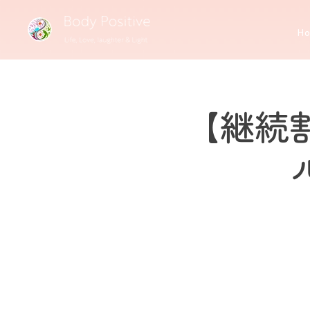
H
【継続割 