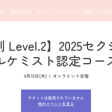
ome
初めての方へ
セミナー/ワークショップ
認定ファシリテ
Level.2】2025
ルケミスト認定コー
4月10日(木)
  |  
オンライン＋合宿
チケットは販売されていません
他のイベントを見る