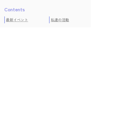
Contents
最新イベント
私達の活動
初めての方へ
コラム
絵本紹介
学びの声
よくある質問
運営会社
プライバシーポリシー
お問い合わせ
キャンセルポリシー
特定商取引法に基づく
表記
Seminar/Event
無料メールセミナー