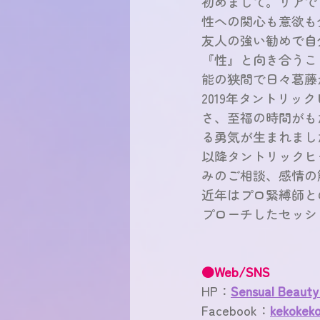
初めまして。リアで
性への関心も意欲も
友人の強い勧めで自
『性』と向き合うこ
能の狭間で日々葛藤
2019年タントリ
さ、至福の時間がも
る勇気が生まれまし
以降タントリックヒ
みのご相談、感情の
近年はプロ緊縛師と
プローチしたセッシ
●Web/SNS
HP：
Sensual Beauty
Facebook：
kekokeko