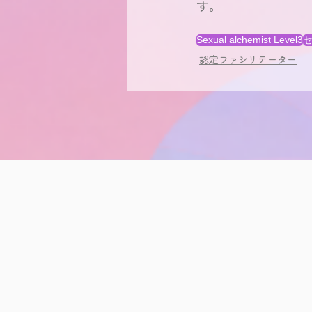
す。
Sexual alchemist Level3
セ
認定ファシリテーター