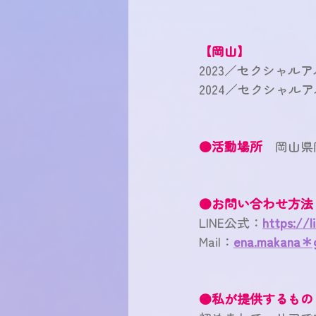
【岡山】
2023／セクシャ
2024／セクシャ
●活動場所　
岡山県
●お問い合わせ方法
LINE公式
：
https://
Mail
：
ena.makana＊g
●私が提供するもの