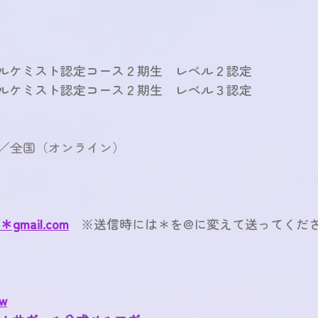
ルアルケミスト認定コース２期生　レベル２認定
ルアルケミスト認定コース２期生　レベル３認定
／全国（オンライン）
＊gmail.com
※送信時には＊を@に変えて送ってくだ
ow