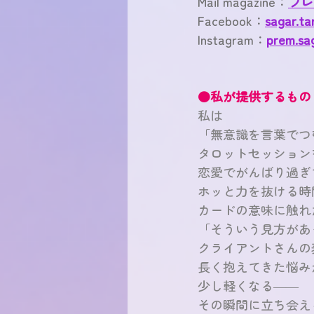
Mail magazine：
プレ
Facebook：
sagar.ta
Instagram：
prem.sa
●私が提供するもの
私は
「無意識を言葉でつ
タロットセッション
恋愛でがんばり過ぎ
ホッと力を抜ける時
カードの意味に触れ
「そういう見方があ
クライアントさんの
長く抱えてきた悩み
少し軽くなる――
その瞬間に立ち会え