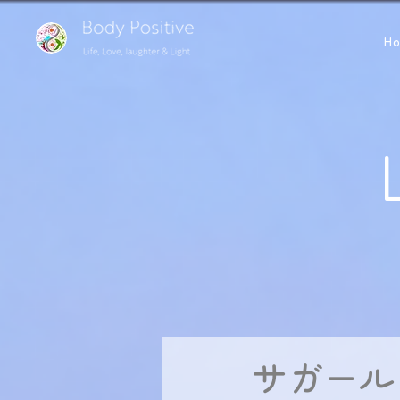
H
サガール